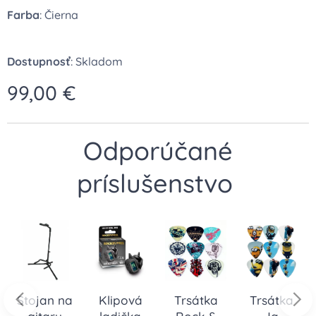
Farba
: Čierna
Dostupnosť
: Skladom
99,00
€
Odporúčané
príslušenstvo
Stojan na
Klipová
Trsátka
Trsátka