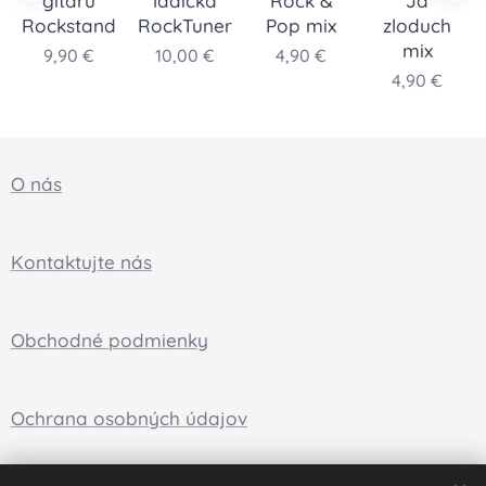
gitaru
ladička
Rock &
Ja
Rockstand
RockTuner
Pop mix
zloduch
mix
9,90
€
10,00
€
4,90
€
4,90
€
O nás
Kontaktujte nás
Obchodné podmienky
Ochrana osobných údajov