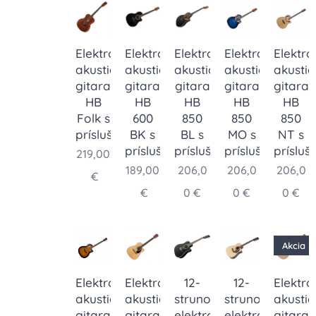
Elektro-
Elektro-
Elektro-
Elektro-
Elektro
akustická
akustická
akustická
akustická
akustic
gitara
gitara
gitara
gitara
gitara
HB
HB
HB
HB
HB
Folk s
600
850
850
850
príslušenstvom
BK s
BL s
MO s
NT s
príslušenstvom
príslušenstvom
príslušenstvom
príslu
219,00
189,00
206,0
206,0
206,0
€
€
0
€
0
€
0
€
Akcia
Elektro-
Elektro-
12-
12-
Elektro
akustická
akustická
strunová
strunová
akustic
gitara
gitara
elektro-
elektro-
gitara