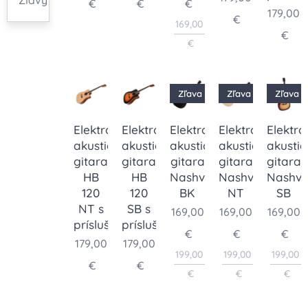
Zľavy
€
€
€
179,00
€
169,00
€
€
Zľava
Zľava
Zľava
Elektro-
Elektro-
Elektro-
Elektro-
Elektro
akustická
akustická
akustická
akustická
akustic
gitara
gitara
gitara
gitara
gitara
HB
HB
Nashvile
Nashvile
Nashvi
120
120
BK
NT
SB
NT s
SB s
169,00
169,00
169,00
príslušenstvom
príslušenstvom
€
€
€
179,00
179,00
199,00
199,00
199,00
€
€
€
€
€