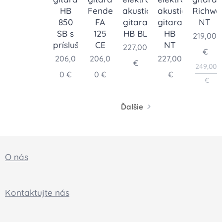
HB
Fender
akustická
akustická
Richw
850
FA
gitara
gitara
NT
SB s
125
HB BL
HB
219,00
príslušenstvom
CE
NT
227,00
€
206,0
206,0
227,00
€
249,00
0
€
0
€
€
€
Ďalšie
O nás
Kontaktujte nás