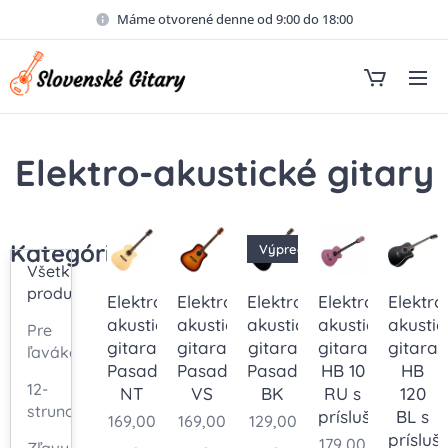
Máme otvorené denne od 9:00 do 18:00
Elektro-akustické gitary
Kategórie
Výpredaj
Všetky
produkty
Elektro-
Elektro-
Elektro-
Elektro-
Elektro
akustická
akustická
akustická
akustická
akustic
Pre
gitara
gitara
gitara
gitara
gitara
ľavákov
Pasadena
Pasadena
Pasadena
HB 10
HB
12-
NT
VS
BK
RU s
120
strunové
príslušenstvom
BL s
169,00
169,00
129,00
príslu
179,00