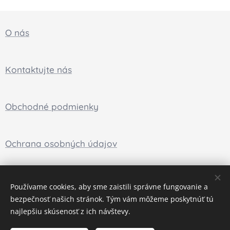
O nás
Kontaktujte nás
Obchodné podmienky
Ochrana osobných údajov
Používame cookies, aby sme zaistili správne fungovanie a
Obchod s hudobnými nástrojmi, ktorý je bližšie k Vám
bezpečnosť našich stránok. Tým vám môžeme poskytnúť tú
Cookies
najlepšiu skúsenosť z ich návštevy.